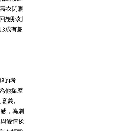
著壽衣閉眼
回想那刻
形成有趣
解的考
為他揣摩
具意義。
命感，為劇
異與愛情揉