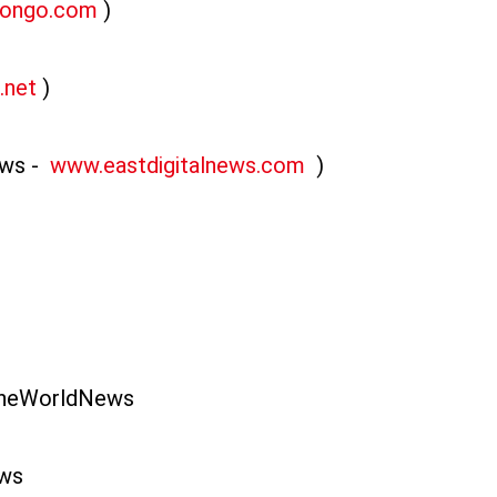
iongo.com
)
.net
)
ws -
www.eastdigitalnews.com
)
theWorldNews
ews