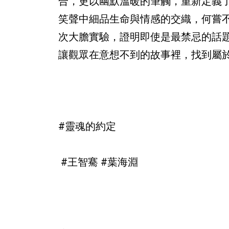
合，更以幽默溫暖的筆觸，重新定義
笑聲中細品生命與情感的交織，何嘗不
次大膽實驗，證明即使是最禁忌的話
讓觀眾在意想不到的故事裡，找到屬
#靈魂的約定
#王智騫 #葉海淵