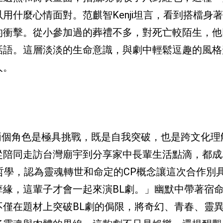
用什麼心情面對。范麒智Kenji坦言，看到搭檔身
的衝擊。從小參加過的葬禮不多，對死亡較陌生，他
話語。這層淡淡的生命意識，與劇中輕鬆逗趣的風格
人。
飾演兩個角色是極具挑戰，既是自我突破，也是跨文化理
從陪同走訪台灣廟宇到分享家中長輩生活點滴，都成
魂哲學，認為靈魂轉世和命定的CP概念讓這次合作別
緣，這輩子才會一起來演BL劇。」幽默中帶著宿
僅在題材上突破BL劇的侷限，將奇幻、青春、靈