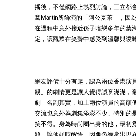
播後，不僅網路上熱烈討論，三立都
騫Martin所飾演的「阿公夏茶」
在過程中意外接近孫子暗戀多年的葉海
定，讓觀眾在笑聲中感受到溫馨與曖
網友評價十分有趣，認為兩位香港演
親」的劇情更是讓人覺得誠意滿滿，
劇」名副其實，加上兩位演員的高顏
交流也意外為劇集添彩不少。特別的是
笑不得。身為時尚圈出身的他，最初
題，讓他頓時醒悟。因角色經常出現