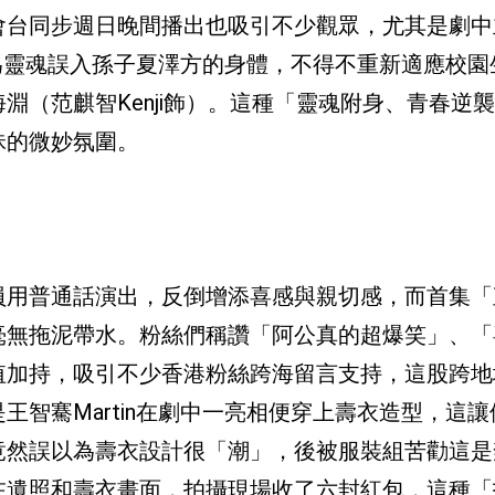
會台同步週日晚間播出也吸引不少觀眾，尤其是劇中
，因為靈魂誤入孫子夏澤方的身體，不得不重新適應校
淵（范麒智Kenji飾）。這種「靈魂附身、青春逆
昧的微妙氛圍。
員用普通話演出，反倒增添喜感與親切感，而首集「
毫無拖泥帶水。粉絲們稱讚「阿公真的超爆笑」、「
值加持，吸引不少香港粉絲跨海留言支持，這股跨地
王智騫Martin在劇中一亮相便穿上壽衣造型，這
竟然誤以為壽衣設計很「潮」，後被服裝組苦勸這是
在遺照和壽衣畫面，拍攝現場收了六封紅包，這種「