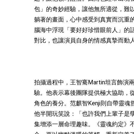
包」的奇妙經驗，讓他無所適從，難以
躺著的畫面，心中感受到真實而沉重
腦海中浮現「要好好珍惜眼前人」的
對比，也讓演員自身的情感真摯而動
拍攝過程中，王智騫Martin坦言
驗。他表示幕後團隊提供極大協助，
角色的養分。范麒智Kenji則自帶靈
他半開玩笑說：「也許我們上輩子是孽
集增添一層命理趣味。《靈魂約定》不