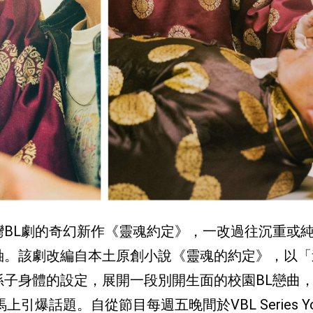
BL劇的奇幻新作《靈魂約定》，一改過往沉重或
軸。該劇改編自本土原創小說《靈魂的約定》，以「
子身體的設定，展開一段別開生面的校園BL戀曲
爆話題。自從節目每週五晚間於VBL Series You