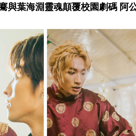
騫與葉海淵靈魂顛覆校園劇碼 阿