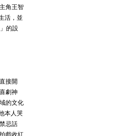
主角王智
園生活，並
襲」的設
直接開
喜劇神
域的文化
讓他本人哭
禁忌話
拍戲收紅