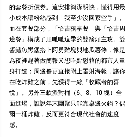
的套餐折價券。這安排簡潔明快，懂得用最
小成本讓粉絲感到「我至少沒回家空手」。
而在套餐部分，「恰吉獨享餐」與「恰吉周
邊餐」構成了頂呱呱這季的雙箭頭主攻。雙
醬鱈魚黑堡搭上阿勇雞塊與地瓜薯條，像是
為夜裡趕著做簡報又想吃點慰藉的都市人量
身打造；周邊餐更直接附上雷射海報，讓你
在吃炸雞之前，先獲得一絲「收藏者的喜
悅」。另外三款派對桶（6、8、10 塊）全
面進場，誰說年末團聚只能靠桌邊火鍋？偶
爾一桶炸雞，反而更符合現代社會的速度
感。