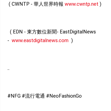
( CWNTP - 華人世界時報
www.cwntp.net
)
( EDN - 東方數位新聞- EastDigitalNews
-
www.eastdigitalnews.com
)
..
#NFG #流行電通 #NeoFashionGo