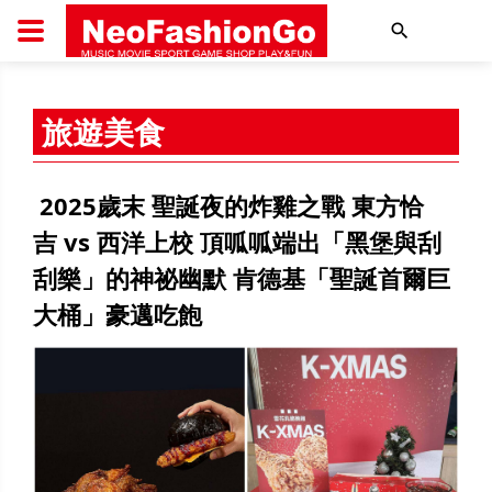
搜尋
旅遊美食
2025歲末 聖誕夜的炸雞之戰 東方恰
吉 vs 西洋上校 頂呱呱端出「黑堡與刮
刮樂」的神祕幽默 肯德基「聖誕首爾巨
大桶」豪邁吃飽