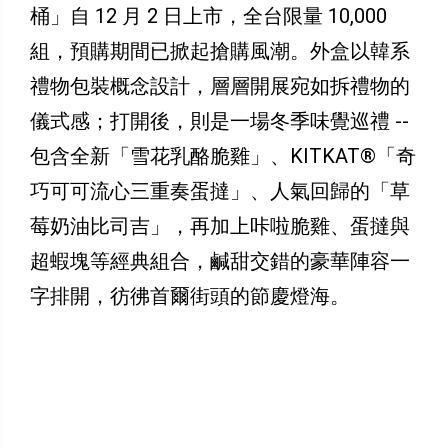
桶」自 12 月 2 日上市，全台限量 10,000
組，預購期間已掀起搶購風潮。外盒以韓系
禮物包裝概念設計，層層開展宛如拆禮物的
儀式感；打開後，則是一場冬季味覺巡禮 --
包含全新「雪花乳酪脆雞」、KITKAT®「奇
巧可可流心三重奏蛋撻」、人氣回歸的「草
莓奶油比司吉」，再加上咔啦脆雞、蛋撻與
超蝦塊等經典組合，鹹甜交錯的豪華陣容一
字排開，彷彿首爾街頭的節慶燈海。