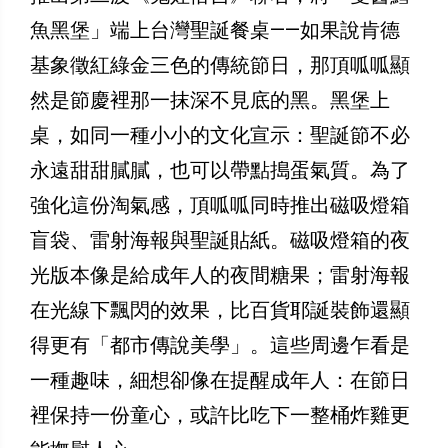
魚黑堡」端上台灣聖誕餐桌——如果說肯德
基象徵紅綠金三色的傳統節日，那頂呱呱顯
然是節慶裡那一抹深不見底的黑。黑堡上
桌，如同一種小小的文化宣示：聖誕節不必
永遠甜甜膩膩，也可以帶點搗蛋氣質。為了
強化這份淘氣感，頂呱呱同時推出磁吸燈箱
盲袋、雷射海報與聖誕貼紙。磁吸燈箱的夜
光版本像是給成年人的夜間糖果；雷射海報
在光線下飄閃的效果，比百貨耶誕裝飾還顯
得更有「都市傳說美學」。這些周邊乍看是
一種趣味，細想卻像在提醒成年人：在節日
裡保持一份童心，或許比吃下一整桶炸雞更