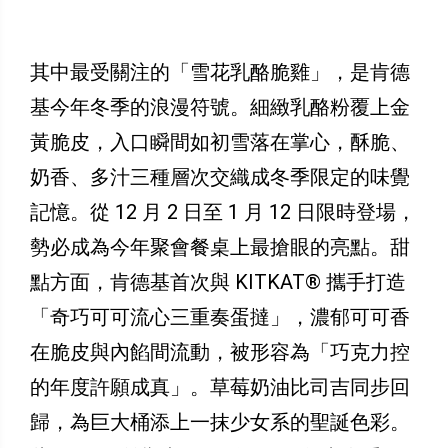
其中最受關注的「雪花乳酪脆雞」，是肯德
基今年冬季的浪漫符號。細緻乳酪粉覆上金
黃脆皮，入口瞬間如初雪落在掌心，酥脆、
奶香、多汁三種層次交織成冬季限定的味覺
記憶。從 12 月 2 日至 1 月 12 日限時登場，
勢必成為今年聚會餐桌上最搶眼的亮點。甜
點方面，肯德基首次與 KITKAT® 攜手打造
「奇巧可可流心三重奏蛋撻」，濃郁可可香
在脆皮與內餡間流動，被形容為「巧克力控
的年度許願成真」。草莓奶油比司吉同步回
歸，為巨大桶添上一抹少女系的聖誕色彩。