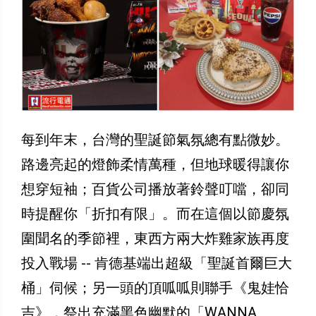
每到年末，台灣的聖誕節氣氛總有點微妙。
路邊亮起的燈飾柔情萬種，但地球暖得讓你
想穿短袖；百貨公司播放著鈴聲叮噹，卻同
時提醒你「折扣有限」。而在這個以節慶氛
圍聞名的季節裡，東西方兩大炸雞家族再度
投入戰場 -- 肯德基端出超級「聖誕首爾巨大
桶」伺候；另一頭的頂呱呱則聯手《鬼娃恰
吉》，祭出充滿黑色幽默的「WANNA