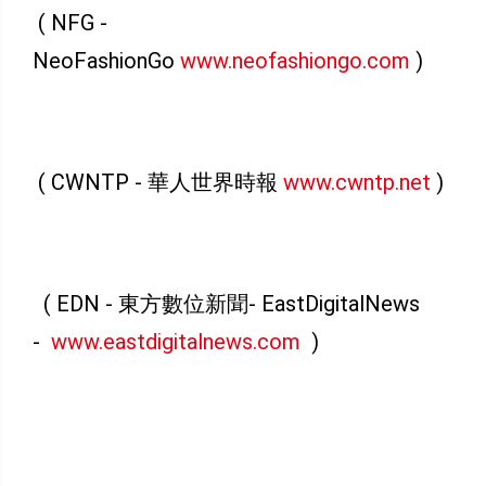
( NFG -
NeoFashionGo
www.neofashiongo.com
)
( CWNTP - 華人世界時報
www.cwntp.net
)
( EDN - 東方數位新聞- EastDigitalNews
-
www.eastdigitalnews.com
)