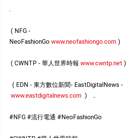
.
( NFG -
NeoFashionGo
www.neofashiongo.com
)
( CWNTP - 華人世界時報
www.cwntp.net
)
( EDN - 東方數位新聞- EastDigitalNews -
www.eastdigitalnews.com
) ..
#NFG #流行電通 #NeoFashionGo