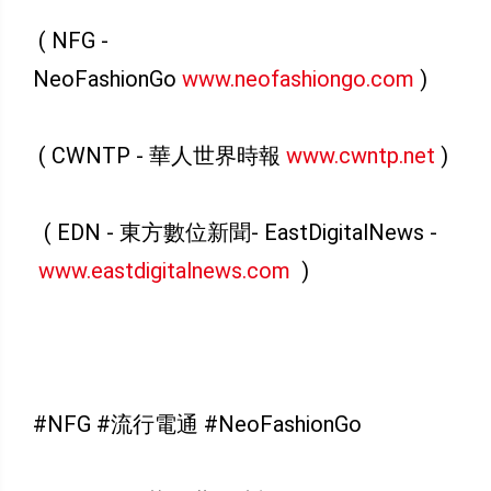
( NFG -
NeoFashionGo
www.neofashiongo.com
)
( CWNTP - 華人世界時報
www.cwntp.net
)
( EDN - 東方數位新聞- EastDigitalNews -
www.eastdigitalnews.com
)
#NFG #流行電通 #NeoFashionGo