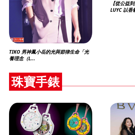
【從公益到
LUYC 以香氣
TIKO 男神鳳小岳的光與節律生命「光
養理念（L...
珠寶手錶