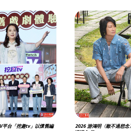
2026 游鴻明〈敵不過想
 TV平台「挖趣tv」以懷舊編