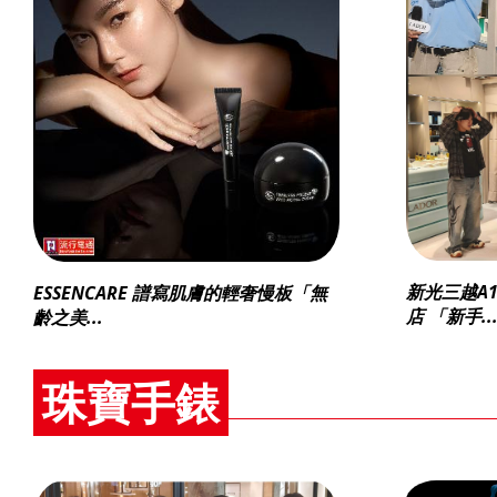
新光三越A1
ESSENCARE 譜寫肌膚的輕奢慢板「無
店 「新手..
齡之美...
珠寶手錶