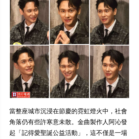
當整座城市沉浸在節慶的霓虹燈火中，社會
角落仍有些許寒意未散。金曲製作人阿沁發
起「記得愛聖誕公益活動」，這不僅是一場