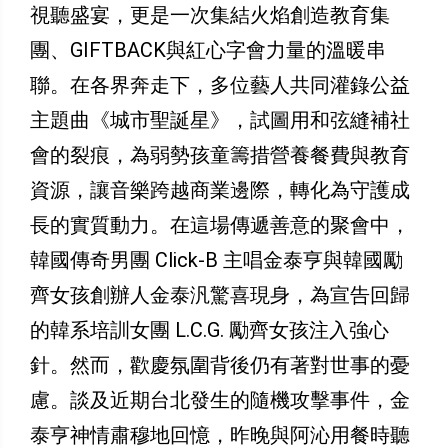
視聽盛宴，更是一次集結火焰創造教育集
團、GIFTBACK與紅心字會力量的溫暖串
聯。在各界奔走下，多位藝人共同灌錄公益
主題曲《城市聖誕星》，試圖用和弦縫補社
會的裂痕，為弱勢孩童籌措營養餐費與教育
資源，讓音樂跨越商業邊際，轉化為守護成
長的實質動力。在這場傳遞善意的聚會中，
韓國傳奇男團 Click-B 主唱金泰亨與韓國勵
齊女孩創辦人金泰汎驚喜現身，為宣告回歸
的韓系培訓女團 L.C.G. 勵齊女孩注入強心
針。然而，歡慶氛圍背後仍有著對世事的憂
慮。談及近期台北發生的隨機攻擊事件，金
泰亨神情肅穆地回憶，昨晚與阿沁用餐時聽