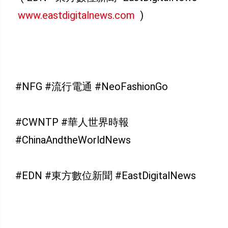
www.eastdigitalnews.com
)
#NFG #流行電通 #NeoFashionGo
#CWNTP #華人世界時報
#ChinaAndtheWorldNews
#EDN #東方數位新聞 #EastDigitalNews