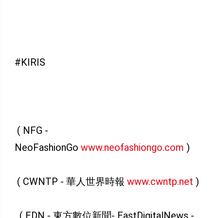
#KIRIS
( NFG -
NeoFashionGo
www.neofashiongo.com
)
( CWNTP - 華人世界時報
www.cwntp.net
)
( EDN - 東方數位新聞- EastDigitalNews -