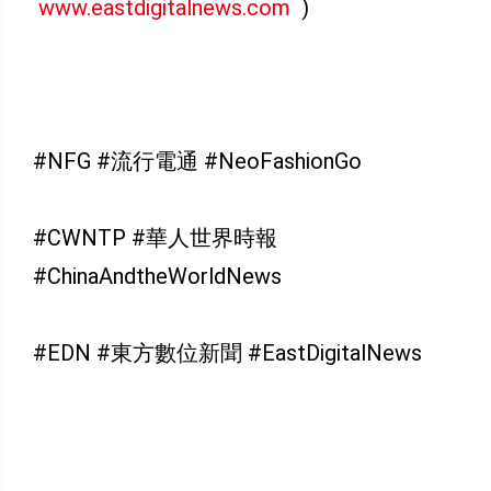
www.eastdigitalnews.com
)
#NFG #流行電通 #NeoFashionGo
#CWNTP #華人世界時報
#ChinaAndtheWorldNews
#EDN #東方數位新聞 #EastDigitalNews