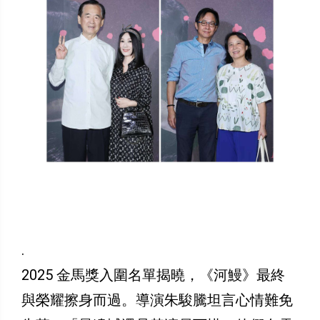
.
2025 金馬獎入圍名單揭曉，《河鰻》最終
與榮耀擦身而過。導演朱駿騰坦言心情難免