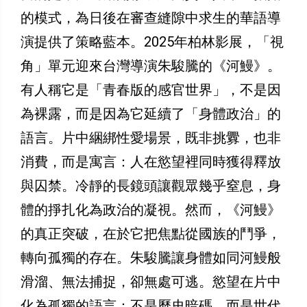
的模式，為日後在審查縫隙中求生的華語導
演提供了策略藍本。2025年柏林影展，「視
角」單元迎來台灣導演朱駿騰的《河鰻》。
有人稱它是「青春版的感官世界」，不是因
為裸露，而是因為它延續了「身體政治」的
語言。片中綑綁性愛場景，既非挑釁，也非
消費，而是寓言：人在慾望裡同時獲得釋放
與囚禁。冷靜的長鏡頭讓觀眾幾乎窒息，身
體的掙扎化為政治的凝視。然而，《河鰻》
的真正突破，在於它把焦點從國族的鬥爭，
轉向孤獨的存在。朱駿騰讓身體如同河鰻般
滑溜、無法捕捉，卻無處可逃。慾望在片中
化為孤獨的語言：不是歷史暗碼，而是世代