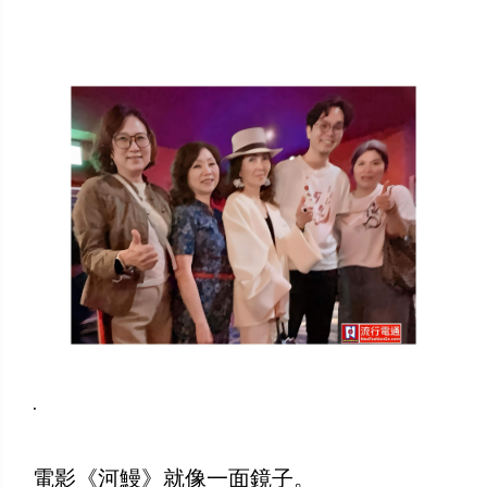
.
電影《河鰻》就像一面鏡子。