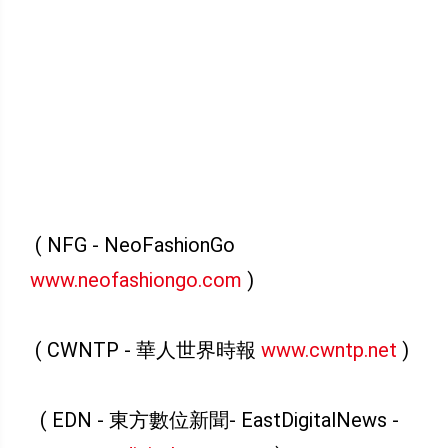
( NFG - NeoFashionGo
www.neofashiongo.com
)
( CWNTP - 華人世界時報
www.cwntp.net
)
( EDN - 東方數位新聞- EastDigitalNews -