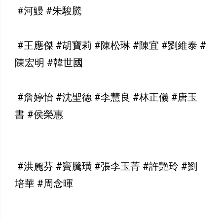
#河鰻 #朱駿騰
#王應傑 #胡寶莉 #陳松琳 #陳宜 #劉維泰 #
陳宏明 #韓世國
#詹婷怡 #沈聖德 #李慧良 #林正儀 #唐玉
書 #侯榮惠
#洪麗芬 #竇騰璜 #張李玉菁 #許艷玲 #劉
培華 #周念暉