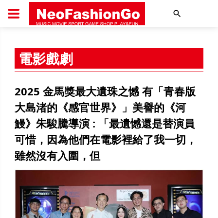
搜尋
電影戲劇
2025 金馬獎最大遺珠之憾 有「青春版
大島渚的《感官世界》」美譽的《河
鰻》朱駿騰導演 : 「最遺憾還是替演員
可惜，因為他們在電影裡給了我一切，
雖然沒有入圍，但