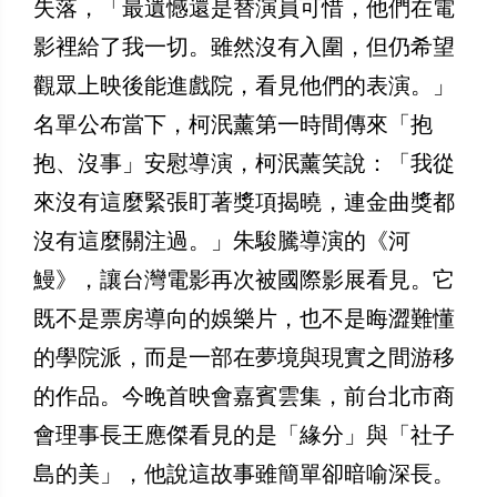
失落，「最遺憾還是替演員可惜，他們在電
影裡給了我一切。雖然沒有入圍，但仍希望
觀眾上映後能進戲院，看見他們的表演。」
名單公布當下，柯泯薰第一時間傳來「抱
抱、沒事」安慰導演，柯泯薰笑說：「我從
來沒有這麼緊張盯著獎項揭曉，連金曲獎都
沒有這麼關注過。」朱駿騰導演的《河
鰻》，讓台灣電影再次被國際影展看見。它
既不是票房導向的娛樂片，也不是晦澀難懂
的學院派，而是一部在夢境與現實之間游移
的作品。今晚首映會嘉賓雲集，前台北市商
會理事長王應傑看見的是「緣分」與「社子
島的美」，他說這故事雖簡單卻暗喻深長。