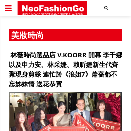
搜尋
美妝時尚
林薇時尚選品店 V.KOORR 開幕 李千娜
以及申力安、林采婕、賴昕婕新生代齊
聚現身剪綵 連忙於《浪姐7》蕭薔都不
忘姊妹情 送花恭賀