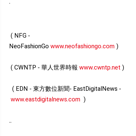
.
( NFG -
NeoFashionGo
www.neofashiongo.com
)
( CWNTP - 華人世界時報
www.cwntp.net
)
( EDN - 東方數位新聞- EastDigitalNews -
www.eastdigitalnews.com
)
..