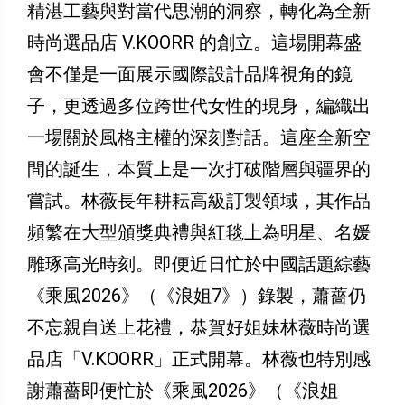
精湛工藝與對當代思潮的洞察，轉化為全新
時尚選品店 V.KOORR 的創立。這場開幕盛
會不僅是一面展示國際設計品牌視角的鏡
子，更透過多位跨世代女性的現身，編織出
一場關於風格主權的深刻對話。這座全新空
間的誕生，本質上是一次打破階層與疆界的
嘗試。林薇長年耕耘高級訂製領域，其作品
頻繁在大型頒獎典禮與紅毯上為明星、名媛
雕琢高光時刻。即便近日忙於中國話題綜藝
《乘風2026》（《浪姐7》）錄製，蕭薔仍
不忘親自送上花禮，恭賀好姐妹林薇時尚選
品店「V.KOORR」正式開幕。林薇也特別感
謝蕭薔即便忙於《乘風2026》（《浪姐