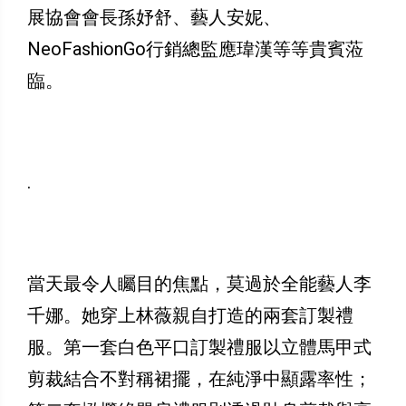
展協會會長孫妤舒、藝人安妮、
NeoFashionGo行銷總監應瑋漢等等貴賓蒞
臨。
.
當天最令人矚目的焦點，莫過於全能藝人李
千娜。她穿上林薇親自打造的兩套訂製禮
服。第一套白色平口訂製禮服以立體馬甲式
剪裁結合不對稱裙擺，在純淨中顯露率性；