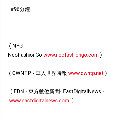
#96分鐘
( NFG -
NeoFashionGo
www.neofashiongo.com
)
( CWNTP - 華人世界時報
www.cwntp.net
)
( EDN - 東方數位新聞- EastDigitalNews -
www.eastdigitalnews.com
)