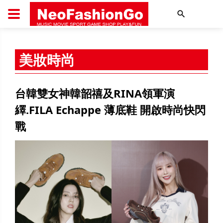
搜尋
美妝時尚
台韓雙女神韓韶禧及RINA領軍演
繹.FILA Echappe 薄底鞋 開啟時尚快閃
戰