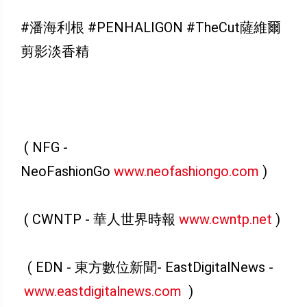
#潘海利根 #PENHALIGON #TheCut薩維爾
剪影淡香精
( NFG -
NeoFashionGo
www.neofashiongo.com
)
( CWNTP - 華人世界時報
www.cwntp.net
)
( EDN - 東方數位新聞- EastDigitalNews -
www.eastdigitalnews.com
)