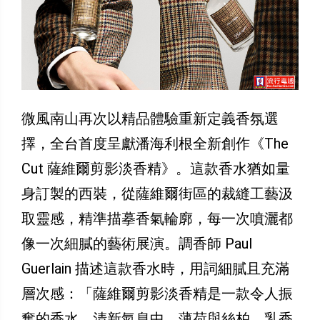
微風南山再次以精品體驗重新定義香氛選
擇，全台首度呈獻潘海利根全新創作《The
Cut 薩維爾剪影淡香精》。這款香水猶如量
身訂製的西裝，從薩維爾街區的裁縫工藝汲
取靈感，精準描摹香氣輪廓，每一次噴灑都
像一次細膩的藝術展演。調香師 Paul
Guerlain 描述這款香水時，用詞細膩且充滿
層次感：「薩維爾剪影淡香精是一款令人振
奮的香水，清新氣息中，薄荷與絲柏、乳香