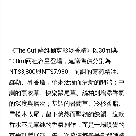
《The Cut 薩維爾剪影淡香精》以30ml與
100ml兩種容量登場，建議售價分別為
NT$3,800與NT$7,980。前調的薄荷精油、
羅勒、乳香脂，帶來活潑而清新的開端；中
調的薰衣草、快樂鼠尾草、絲柏則增添香氣
的深度與層次；基調的岩蘭草、冷杉香脂、
雪松木收尾，留下悠然而堅韌的餘韻。這款
香水不是單純的香氣創作，而是一場嗅覺的
英倫訂製展演。每一次噴灑都像是裁縫師精