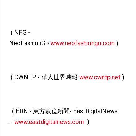
( NFG -
NeoFashionGo
www.neofashiongo.com
)
( CWNTP - 華人世界時報
www.cwntp.net
)
( EDN - 東方數位新聞- EastDigitalNews
-
www.eastdigitalnews.com
)