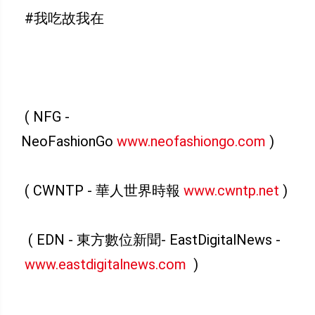
#我吃故我在
( NFG -
NeoFashionGo
www.neofashiongo.com
)
( CWNTP - 華人世界時報
www.cwntp.net
)
( EDN - 東方數位新聞- EastDigitalNews -
www.eastdigitalnews.com
)