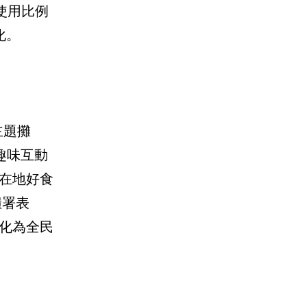
使用比例
化。
主題攤
趣味互動
在地好食
糧署表
化為全民