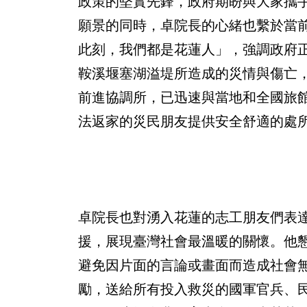
政策的堅實先鋒，政府期盼與大家攜
願景的同時，卓院長的心緒也繫於當
此刻，我們都是花蓮人」，強調政府
鞍溪堰塞湖溢堤所造成的災情與傷亡
前進協調所，已迅速與當地和全國旅館公
法返家的災民朋友提供安全舒適的處
卓院長也對湧入花蓮的志工朋友們表
援，展現臺灣社會最溫暖的關懷。他
避免因片面的言論或畫面而造成社會
勵，送給所有投入救災的國軍官兵、