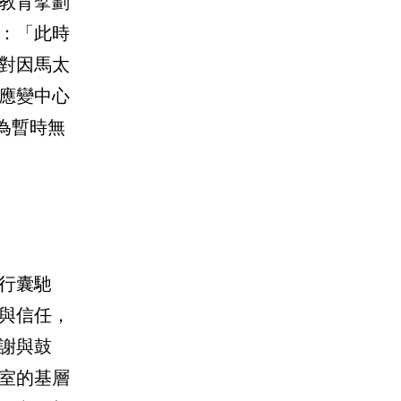
教育擘劃
：「此時
對因馬太
應變中心
在為暫時無
行囊馳
與信任，
謝與鼓
室的基層