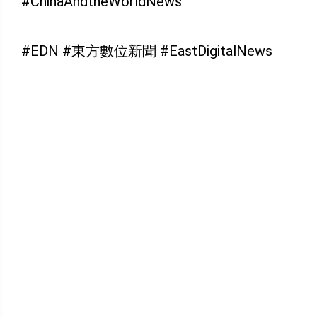
#ChinaAndtheWorldNews
#EDN #東方數位新聞 #EastDigitalNews