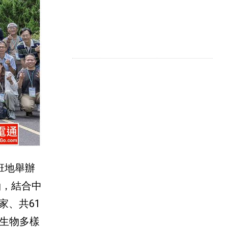
班地舉辦
軸，結合中
家、共61
生物多樣