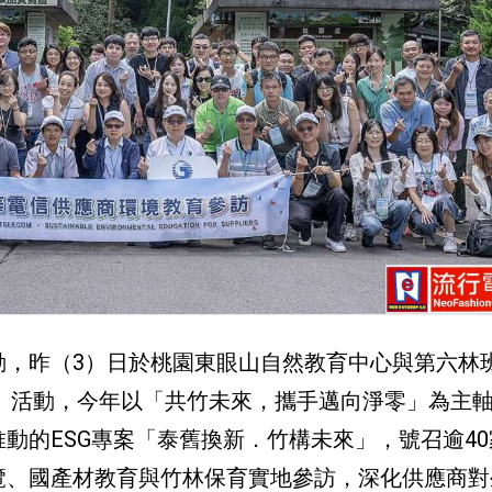
動，昨（3）日於桃園東眼山自然教育中心與第六林
訪」活動，今年以「共竹未來，攜手邁向淨零」為主
動的ESG專案「泰舊換新．竹構未來」，號召逾40
覽、國產材教育與竹林保育實地參訪，深化供應商對