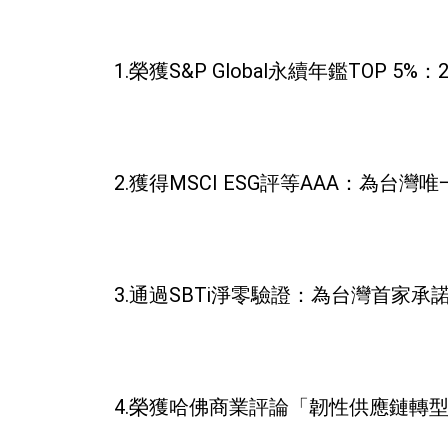
1.榮獲S&P Global永續年鑑TOP 5
2.獲得MSCI ESG評等AAA：為
3.通過SBTi淨零驗證：為台灣首家承
4.榮獲哈佛商業評論「韌性供應鏈轉