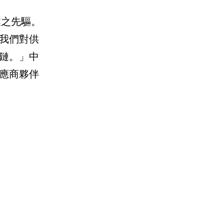
業之先驅。
我們對供
鏈。」中
應商夥伴