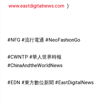
www.eastdigitalnews.com
)
#NFG #流行電通 #NeoFashionGo
#CWNTP #華人世界時報
#ChinaAndtheWorldNews
#EDN #東方數位新聞 #EastDigitalNews