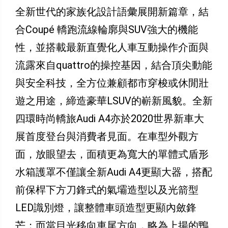
全新世代的家族化設計語彙展開新篇章，結
合Coupé 轎跑流線輪廓與SUV強大的機能
性，並搭載最新直覺化人車互動操作介面與
流露來自quattro的操控基因，結合頂尖動能
與安全科技，全方位兼顧都市穿梭或休閒壯
遊之用途，締造豪華LSUV的嶄新風貌。全新
四環時尚轎旅Audi A4亦於2020世界新車大
展首度登台與消費者見面。在車型外觀方
面，放眼望去，面積更為寬大的單體式盾形
水箱護罩不僅讓全新Audi A4更顯大器，搭配
前保桿下方刀鋒式的氣壩造型以及光箭型
LED識別燈，讓整體車頭造型更顯內斂鋒
芒；而當目光移向車尾方向，略為上揚的鴨