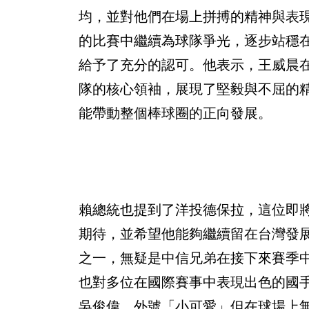
均，並對他們在場上拼搏的精神與表
的比賽中繼續為球隊爭光，逐步站穩
給予了充分的認可。他表示，王威晨
隊的核心領袖，展現了堅毅與不屈的
能帶動整個棒球圈的正向發展。
賴總統也提到了洋投德保拉，這位即
期待，並希望他能夠繼續留在台灣發
之一，無疑是中信兄弟在接下來賽季
也對多位在國際賽事中表現出色的國
吳俊偉、外號「小可愛」但在球場上無