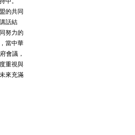
持中。”
盟的共同
講話結
同努力的
，當中華
統府會議，
度重視與
未來充滿