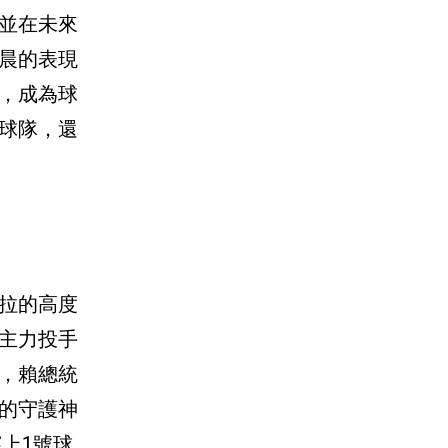
並在未來
晨的表現
，成為球
球隊，還
拉的高度
主力投手
，賴總統
的守護神
上1號球