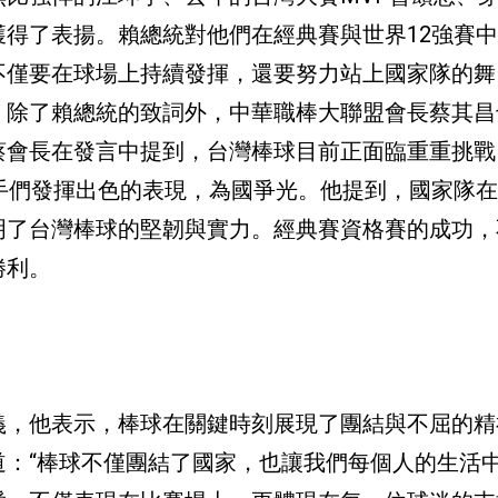
得了表揚。賴總統對他們在經典賽與世界12強賽
不僅要在球場上持續發揮，還要努力站上國家隊的舞
，除了賴總統的致詞外，中華職棒大聯盟會長蔡其昌
蔡會長在發言中提到，台灣棒球目前正面臨重重挑戰
手們發揮出色的表現，為國爭光。他提到，國家隊
明了台灣棒球的堅韌與實力。經典賽資格賽的成功，
勝利。
義，他表示，棒球在關鍵時刻展現了團結與不屈的精
道：“棒球不僅團結了國家，也讓我們每個人的生活