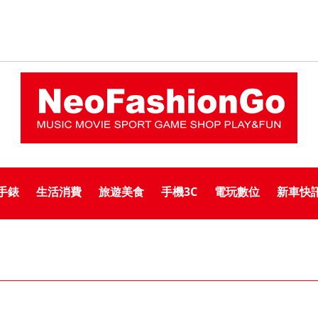
手錶
生活消費
旅遊美食
手機3C
電玩數位
新車快