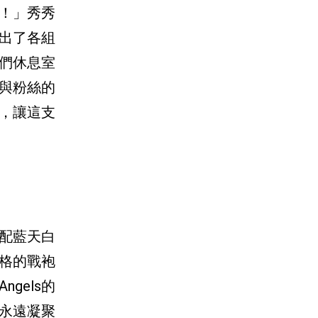
！」秀秀
選出了各組
們休息室
與粉絲的
神，讓這支
搭配藍天白
格的戰袍
gels的
永遠凝聚