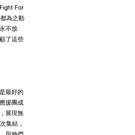
t For
眾都為之動
，永不放
顧了這些
是最好的
的應援團成
，展現無
再次集結，
友，與她們