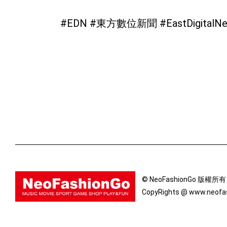
#EDN #東方數位新聞 #EastDigitalN
© NeoFashionGo 版權所
CopyRights @ www.neofas