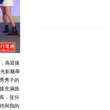
幕，為迎接
3F光影廳舉
秀秀子的
迎接充滿挑
隊長，並分
待與我的