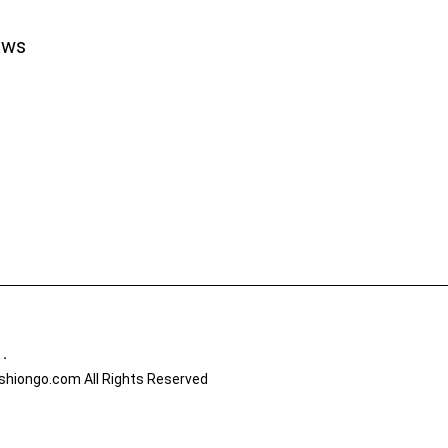
ews
有．
hiongo.com All Rights Reserved