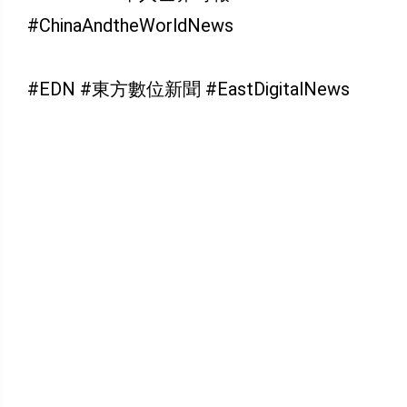
#ChinaAndtheWorldNews
#EDN #東方數位新聞 #EastDigitalNews