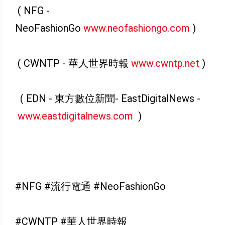
( NFG -
NeoFashionGo
www.neofashiongo.com
)
( CWNTP - 華人世界時報
www.cwntp.net
)
( EDN - 東方數位新聞- EastDigitalNews -
www.eastdigitalnews.com
)
#NFG #流行電通 #NeoFashionGo
#CWNTP #華人世界時報