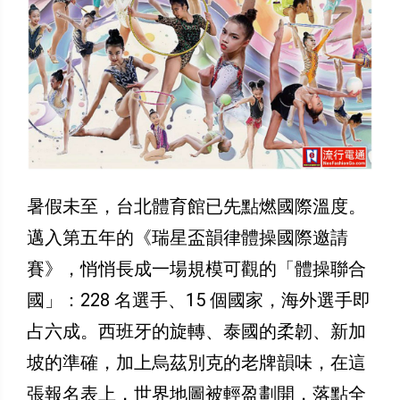
暑假未至，台北體育館已先點燃國際溫度。
邁入第五年的《瑞星盃韻律體操國際邀請
賽》，悄悄長成一場規模可觀的「體操聯合
國」：228 名選手、15 個國家，海外選手即
占六成。西班牙的旋轉、泰國的柔韌、新加
坡的準確，加上烏茲別克的老牌韻味，在這
張報名表上，世界地圖被輕盈劃開，落點全