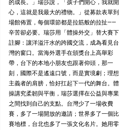
的成長。」瑞莎說，「孩子們開心，我就開
心，這就是我最大的禮物。」從募款表單到
場館佈置，每個環節都是拉筋般的拉扯——
辛苦卻必要。瑞莎用「體操外交」替大賽下
註腳：讓洋溢汗水的跨國交流，成為看見台
灣的窗口。當海外選手在頒獎台上高舉彩
帶，台下的本地小朋友也跟著仰頭，那一
刻，國際不是遙遠口號，而是實境劇；理想
主義者的肩膀，恰好扛起下一代的舞台。體
操講究柔韌與平衡，瑞莎選擇在公益與專業
之間找到自己的支點。台灣少了一場收費
賽，多了一場開放的邀請；世界多了一個比
賽地標，台北也多了一張文化名片。她用零