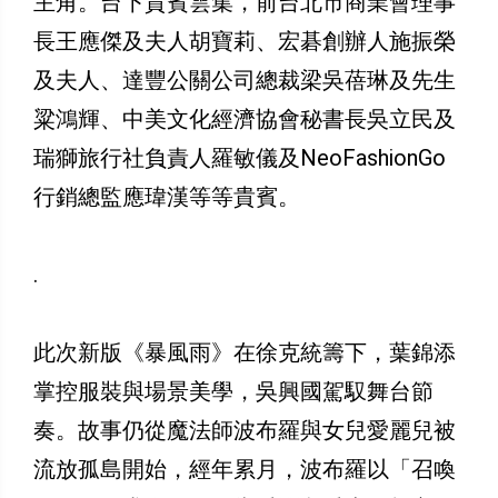
主角。台下貴賓雲集，前台北市商業會理事
長王應傑及夫人胡寶莉、宏碁創辦人施振榮
及夫人、達豐公關公司總裁梁吳蓓琳及先生
粱鴻輝、中美文化經濟協會秘書長吳立民及
瑞獅旅行社負責人羅敏儀及NeoFashionGo
行銷總監應瑋漢等等貴賓。
.
此次新版《暴風雨》在徐克統籌下，葉錦添
掌控服裝與場景美學，吳興國駕馭舞台節
奏。故事仍從魔法師波布羅與女兒愛麗兒被
流放孤島開始，經年累月，波布羅以「召喚