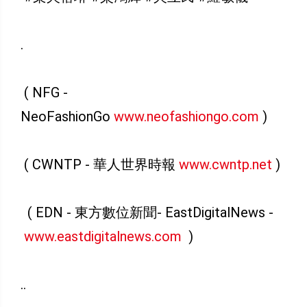
.
( NFG -
NeoFashionGo
www.neofashiongo.com
)
( CWNTP - 華人世界時報
www.cwntp.net
)
( EDN - 東方數位新聞- EastDigitalNews -
www.eastdigitalnews.com
)
..