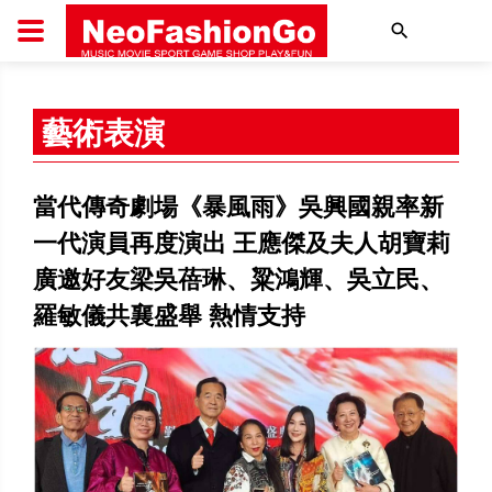
搜尋
藝術表演
當代傳奇劇場《暴風雨》吳興國親率新
一代演員再度演出 王應傑及夫人胡寶莉
廣邀好友梁吳蓓琳、粱鴻輝、吳立民、
羅敏儀共襄盛舉 熱情支持