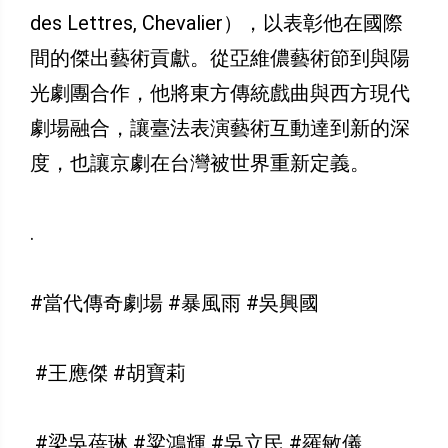
des Lettres, Chevalier），以表彰他在國際
間的傑出藝術貢獻。從亞維儂藝術節到與陽
光劇團合作，他將東方傳統戲曲與西方現代
劇場融合，讓臺法表演藝術互動達到新的深
度，也讓京劇在台灣被世界重新定義。
.
#當代傳奇劇場 #暴風雨 #吳興國
#王應傑 #胡寶莉
#梁吳蓓琳 #粱鴻輝 #吳立民 #羅敏儀