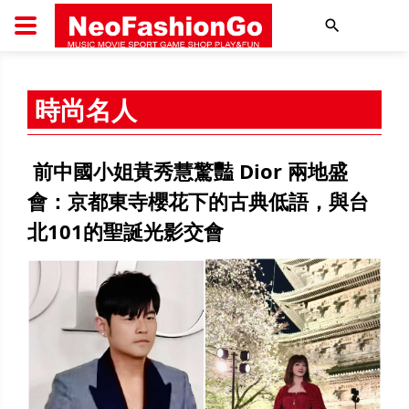
搜尋
時尚名人
前中國小姐黃秀慧驚豔 Dior 兩地盛
會：京都東寺櫻花下的古典低語，與台
北101的聖誕光影交會