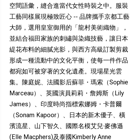
空間語彙，縫合進當代女性時裝之中。服裝
工藝同樣展現極致匠心 -- 品牌攜手京都工藝
大師，選用皇室御用的「龍村美術織物」，
並結合福田家族的刺繡與染織技藝，讓日本
緹花布料的細膩光影，與西方高級訂製剪裁
形成一種流動中的文化平衡，使每一件作品
都宛如可被穿著的文化遺產。現場星光雲
集。陳庭妮、法國影后蘇菲・瑪索（Sophie
Marceau）、英國演員莉莉・詹姆斯（Lily
James）、印度時尚指標索娜姆・卡普爾
（Sonam Kapoor）、日本的新木優子、橫
濱流星、山下智久、國際名模艾兒·麥佛遜
(Elle Macphers)及泰國Kimberly Anne