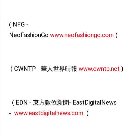
( NFG -
NeoFashionGo
www.neofashiongo.com
)
( CWNTP - 華人世界時報
www.cwntp.net
)
( EDN - 東方數位新聞- EastDigitalNews
-
www.eastdigitalnews.com
)