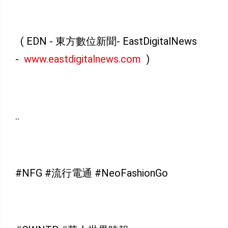
( EDN - 東方數位新聞- EastDigitalNews
-
www.eastdigitalnews.com
)
..
#NFG #流行電通 #NeoFashionGo