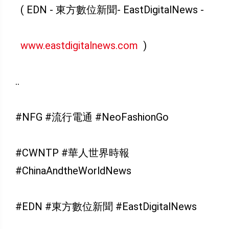
( EDN - 東方數位新聞- EastDigitalNews -
www.eastdigitalnews.com
)
..
#NFG #流行電通 #NeoFashionGo
#CWNTP #華人世界時報
#ChinaAndtheWorldNews
#EDN #東方數位新聞 #EastDigitalNews