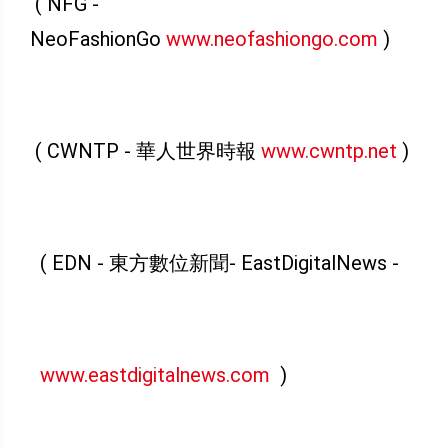
( NFG -
NeoFashionGo
www.neofashiongo.com
)
( CWNTP - 華人世界時報
www.cwntp.net
)
( EDN - 東方數位新聞- EastDigitalNews -
www.eastdigitalnews.com
)