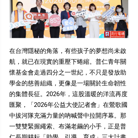
​在台灣隱秘的角落，有些孩子的夢想尚未啟
航，就已在現實的重壓下蜷縮。普仁青年關
懷基金會走過四分之一世紀，不只是發放助
學金的慈善組織，更像是一場關於生命韌性
的集體長征。2026年，這股溫暖的洋流再度
匯聚，「2026年公益大使記者會」在鶯歌國
中拔河隊充滿力量的吶喊聲中拉開序幕。那
一雙雙緊握繩索、布滿老繭的小手，正是普
仁長期耕耘「助學、引導、育成」三大計畫