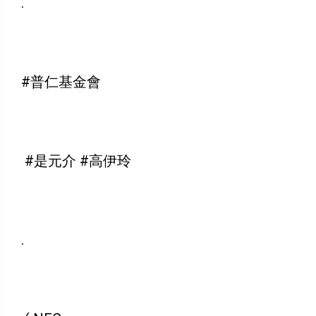
.
#普仁基金會
#是元介 #高伊玲
.