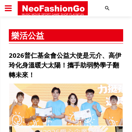
搜尋
樂活公益
2026普仁基金會公益大使是元介、高伊
玲化身溫暖大太陽！攜手助弱勢學子翻
轉未來！